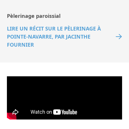
Pèlerinage paroissial
LIRE UN RÉCIT SUR LE PÈLERINAGE À
POINTE-NAVARRE, PAR JACINTHE
FOURNIER