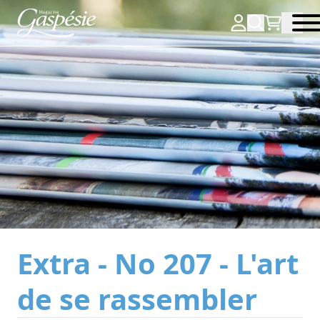
Extra - No 207 - L'art
de se rassembler