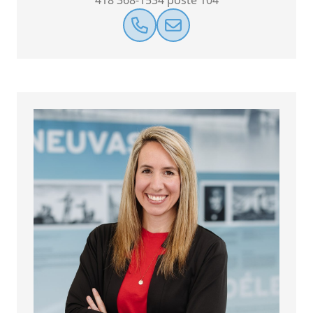
418 368-1534 poste 104