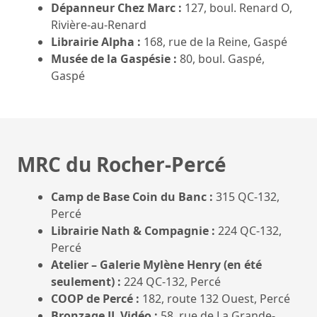
Dépanneur Chez Marc :
127, boul. Renard O,
Rivière-au-Renard
Librairie Alpha :
168, rue de la Reine, Gaspé
Musée de la Gaspésie :
80, boul. Gaspé,
Gaspé
MRC du Rocher-Percé
Camp de Base Coin du Banc :
315 QC-132,
Percé
Librairie Nath & Compagnie :
224 QC-132,
Percé
Atelier – Galerie Mylène Henry (en été
seulement) :
224 QC-132, Percé
COOP de Percé :
182, route 132 Ouest, Percé
Bronzage JL Vidéo :
58, rue de La Grande-