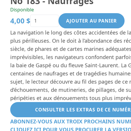
No 183 - Naufrages
Disponible
4,00 $
AJOUTER AU PANIER
La navigation le long des côtes accidentées de l
plus périlleuses. On le doit à l’abondance des réc
siècle, de phares et de cartes marines adéquates
imprévisibles, les navigateurs confondent parfois
la baie de Gaspé ou du fleuve Saint-Laurent. La 
centaines de naufrages et de tragédies humaines
sujet, le lecteur découvre au fil des pages de ce
d’échouements, de mutineries, de pillages, de su
péripéties et aux dénouements tous plus imprévis
CONSULTER LES EXTRAS DE CE NUMÉ
ABONNEZ-VOUS AUX TROIX PROCHAINS NUMÉ
CLIQUEZ ICI POUR VOUS PROCURER LA VERS