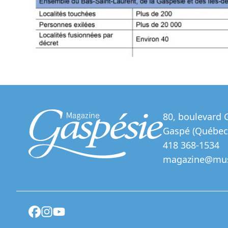
80, boulevard 
Gaspé (Québec
418 368-1534
magazine@mus