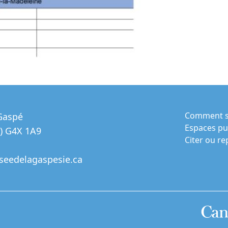
Comment s
Gaspé
Espaces pub
) G4X 1A9
Citer ou r
eedelagaspesie.ca