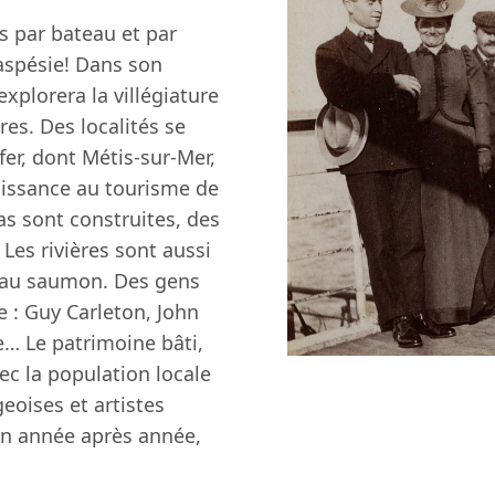
les par bateau et par
Gaspésie! Dans son
explorera la villégiature
res. Des localités se
er, dont Métis-sur-Mer,
issance au tourisme de
as sont construites, des
Les rivières sont aussi
e au saumon. Des gens
e : Guy Carleton, John
e… Le patrimoine bâti,
vec la population locale
eoises et artistes
on année après année,