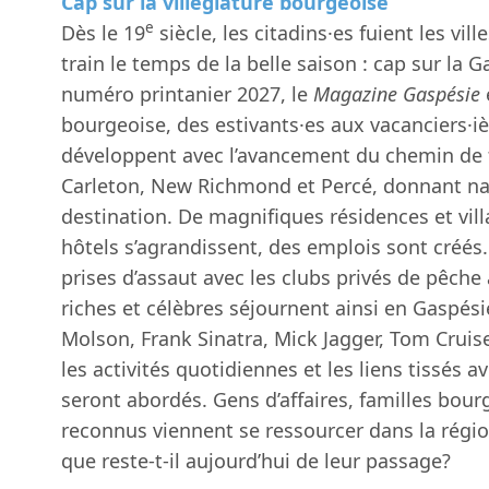
Cap sur la villégiature bourgeoise
e
Dès le 19
siècle, les citadins·es fuient les vil
train le temps de la belle saison : cap sur la 
numéro printanier 2027, le
Magazine Gaspésie
bourgeoise, des estivants·es aux vacanciers·iè
développent avec l’avancement du chemin de f
Carleton, New Richmond et Percé, donnant na
destination. De magnifiques résidences et vill
hôtels s’agrandissent, des emplois sont créés. 
prises d’assaut avec les clubs privés de pêch
riches et célèbres séjournent ainsi en Gaspési
Molson, Frank Sinatra, Mick Jagger, Tom Cruis
les activités quotidiennes et les liens tissés a
seront abordés. Gens d’affaires, familles bourg
reconnus viennent se ressourcer dans la régi
que reste-t-il aujourd’hui de leur passage?